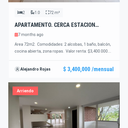
2
1.0
72 m²
APARTAMENTO. CERCA ESTACION
AGUACATALA
7 months ago
Area 72m2. Comodidades: 2 alcobas, 1 baño, balcón,
cocina abierta, zona ropas. Valor renta: $3,400.000.
Porteria 24 horas. a 2 cuadras de la estacion
Aguacatala. Muy buen transporte. A una cyuadra de
$ 3,400,000 /mensual
Alejandro Rojas
la avenida de las vegas.
Arriendo