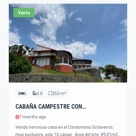
Area construida casa principal: 236,3 […]
Venta
6
5.0
353 m²
CABAÑA CAMPESTRE CON
ESPECTACULAR VISTA AL LAGO CALIMA,
7 months ago
A 86km DE CALI COLOMBIA
Vendo hermosa casa en el Condominio Sotavento,
muy exclusivo, solo 10 casas. Area del lote: 89,01m2.