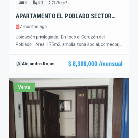
3
4.0
175 m²
APARTAMENTO EL POBLADO SECTOR
CASTILLA
7 months ago
Ubicación privilegiada. En todo el Corazón del
Poblado. Area: 175m2, amplia zona social, comedor,
estudio con mueble en madera, 3 alcobas, 2 con baño,
baño social, alcoba de servicio con ba;o, Unidad
$ 8,300,000 /mensual
Alejandro Rojas
completa con piscina, sendero, sauna, turco y juegos
infantiles, salon social. Renta $8,300.000
Venta