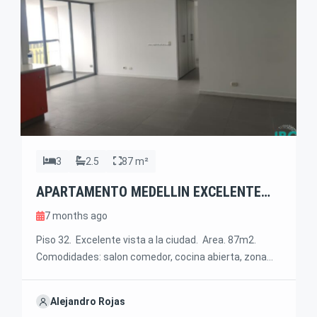
3
2.5
87 m²
APARTAMENTO MEDELLIN EXCELENTE
VISTA
7 months ago
Piso 32. Excelente vista a la ciudad. Area. 87m2.
Comodidades: salon comedor, cocina abierta, zona
ropas independiente, balcón, 3 alcobas, principal con
baño y vestier, las otras con closet, baño familiar y
Alejandro Rojas
baño social. 2 parqueaderos paralelos y cuarto util.