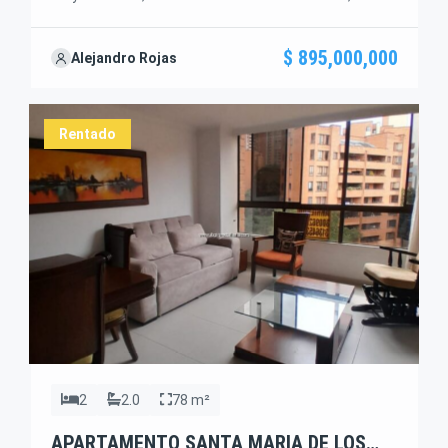
La propiedad cuenta con 3 subniveles. Area
Construida: 353,66 m2. 6 habitaciones / 5 baños.
$ 895,000,000
Alejandro Rojas
Descripción del inmueble: Primer nivel: 4 alcobas con
grandes ventanales, 3 baños. Alcoba principal con
vista al lago, terraza, comedor, cocina abierta, zona
Rentado
ropas, […]
2
2.0
78 m²
APARTAMENTO SANTA MARIA DE LOS