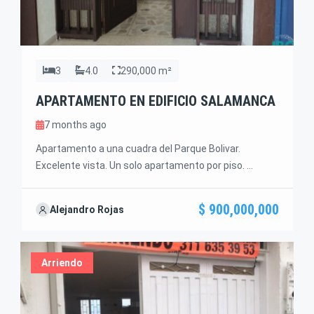
3
4.0
290,000 m²
APARTAMENTO EN EDIFICIO SALAMANCA
7 months ago
Apartamento a una cuadra del Parque Bolivar.
Excelente vista. Un solo apartamento por piso.
290m2, 2 parqueaderos independientes, 3 alcobas, 4
baños completos, la principal con baño y vestier las
$ 900,000,000
Alejandro Rojas
otras con closet, biblioteca o posible cuarta alcoba,
estudio, sala, comedor, cocina, zona ropas alcoba
servicio con baño. Precio venta $900,000.000. Predial
Arriendo
anual: $2,700.000. Administracion: […]