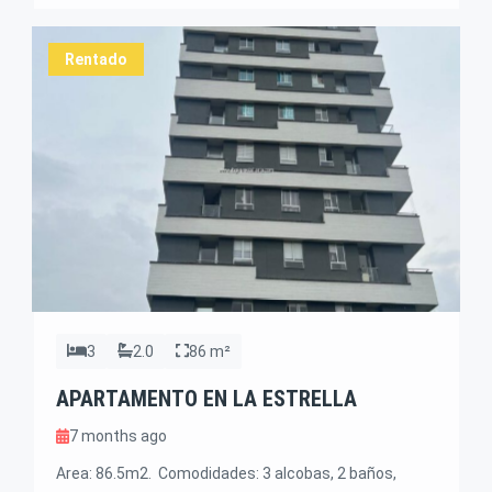
Cancha Squash · CCTV · Gimnasio · Parqueadero
Visitantes · Piscina · Piscina Infantil · […]
Rentado
3
2.0
86 m²
APARTAMENTO EN LA ESTRELLA
7 months ago
Area: 86.5m2. Comodidades: 3 alcobas, 2 baños,