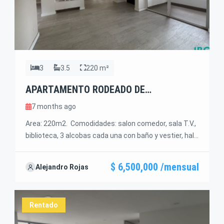
3
3.5
220 m²
APARTAMENTO RODEADO DE
TRANQUILIDAD
7 months ago
Area: 220m2. Comodidades: salon comedor, sala T.V.,
biblioteca, 3 alcobas cada una con baño y vestier, hall
de alcobas, closet de linos, cocina abierta, chimenea,
alcoba servicio con baño, 3 balcones, terraza,
$ 6,500,000 /mensual
Alejandro Rojas
parqueaderos. Valor de la renta $ 6,500.000. Esta
ubicado entre 2 centros comerciales: El Tesoro y
Visitacion. El apartamento tambien esta para […]
Rentado