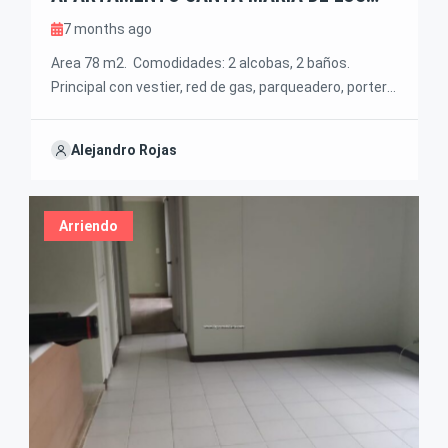
ANGELES TAMBIEN SE RENTA AMOBLADO
7 months ago
POR $4,400.000 /mensual
Area 78 m2. Comodidades: 2 alcobas, 2 baños.
Principal con vestier, red de gas, parqueadero, portería
24 horas, ascensor. Valor renta $ 3,800.000 . Tambien
se renta amoblado por $4,400.000. El Sector tiene
Alejandro Rojas
excelente transporte y multiples vias de accesso
Arriendo