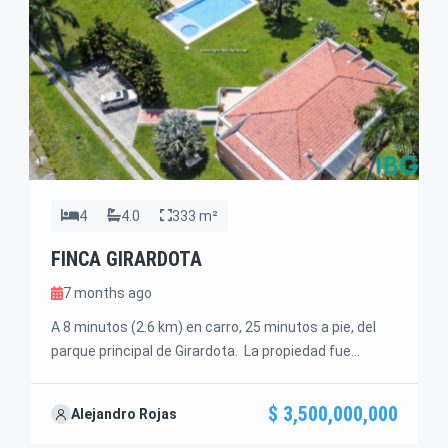
4
4.0
333 m²
FINCA GIRARDOTA
7 months ago
A 8 minutos (2.6 km) en carro, 25 minutos a pie, del
parque principal de Girardota. La propiedad fue
construida hace mas de 14 años, sobre un lote de
9.900,60 m2. Se encuentra en excelente estado de
$ 3,500,000,000
Alejandro Rojas
conservacion, tanto interna como externamente. La
propiedad esta conformada por las siguientes areas: