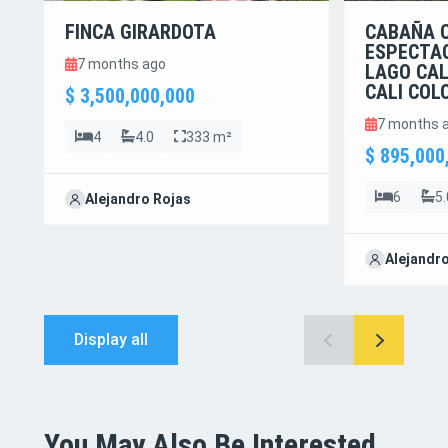
FINCA GIRARDOTA
CABAÑA 
ESPECTAC
7 months ago
LAGO CAL
CALI COL
$ 3,500,000,000
7 months 
4
4.0
333 m²
$ 895,000
6
5.
Alejandro Rojas
Alejandr
Display all
You May Also Be Interested