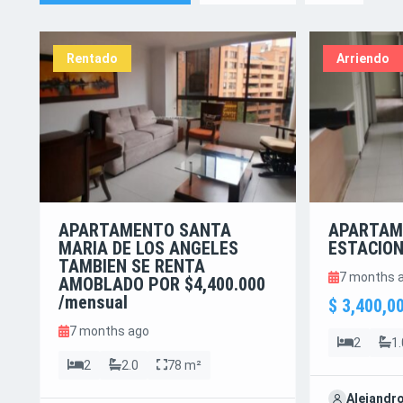
Rentado
Arriendo
APARTAMENTO SANTA
APARTAM
MARIA DE LOS ANGELES
ESTACIO
TAMBIEN SE RENTA
7 months 
AMOBLADO POR $4,400.000
/mensual
$ 3,400,0
7 months ago
2
1.
2
2.0
78 m²
Alejandr